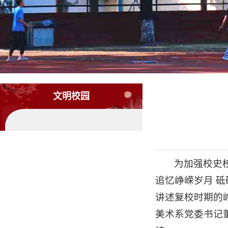
文明校园
为加强校史
追忆峥嵘岁月 砥
讲述复校时期的
美术系党委书记