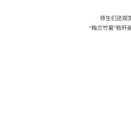
师生们还观
“梅兰竹菊”秸