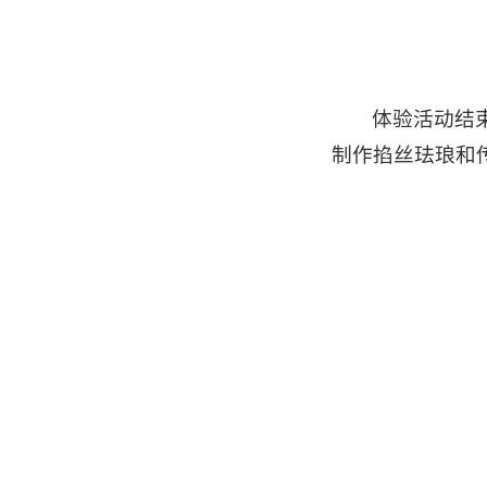
体验活动结
制作掐丝珐琅和