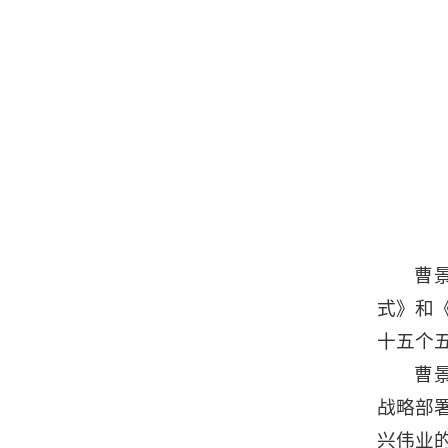
曹
式》和
十五个
曹
战略部
兴伟业