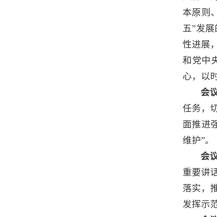
本原则
五”发
性进展
和党中
心，以
会
任务，
面推进
维护”。
会
重要讲
落实，
发挥示